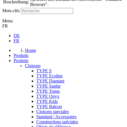
Beschreibung:
Browser".
Mots-clés
Menu
FR
DE
FR
Home
Produits
Produits
Cloisons
TYPE S
TYPE Ecoline
TYPE Diamant
TYPE Saphir
TYPE Topas
TYPE Onyx
TYPE Kidz
TYPE Balcon
Cloisons speciales
Standard / Accessoires
Constructions spéciales
Objets de référence