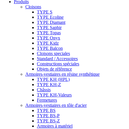
Produits
Cloisons
TYPE S
TYPE Ecoline
TYPE Diamant
TYPE Saphir
TYPE Topas
TYPE Onyx
TYPE Kidz
TYPE Balcon
Cloisons speciales
Standard / Accessoires
Constructions spéciales
Objets de référence
Armoires-vestiaires en résine synthétique
TYPE KH (HPL)
TYPE KH-Z
Châssis
TYPE KH-Valeurs
Fermetures
Armoires-vestiaires en tôle d'acier
TYPE BS
TYPE BS-P
TYPE BS-Z
Armoires à matériel