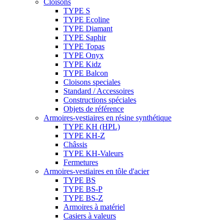
Cloisons
TYPE S
TYPE Ecoline
TYPE Diamant
TYPE Saphir
TYPE Topas
TYPE Onyx
TYPE Kidz
TYPE Balcon
Cloisons speciales
Standard / Accessoires
Constructions spéciales
Objets de référence
Armoires-vestiaires en résine synthétique
TYPE KH (HPL)
TYPE KH-Z
Châssis
TYPE KH-Valeurs
Fermetures
Armoires-vestiaires en tôle d'acier
TYPE BS
TYPE BS-P
TYPE BS-Z
Armoires à matériel
Casiers à valeurs