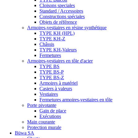
Cloisons speciales
Standard / Accessoires
Constructions spéciales
Objets de référence
Armoires-vestiaires en résine synthétique
TYPE KH (HPL)
TYPE KH-Z
Châssis
TYPE KH-Valeurs
Fermetures
Armoires-vestiaires en tôle d'acier
TYPE BS
TYPE BS-P
TYPE BS-Z
Armoires à matériel
Casiers à valeurs
Vestiaires
Fermetures armoires-vestiaires en tôle
Porte pivotante
Gain de place
Exécutions
Main courante
Protection murale
Büwa SA