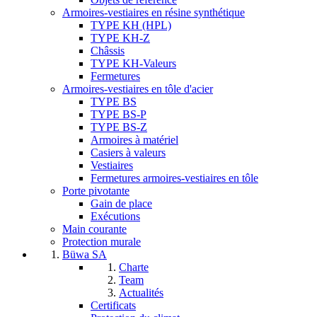
Armoires-vestiaires en résine synthétique
TYPE KH (HPL)
TYPE KH-Z
Châssis
TYPE KH-Valeurs
Fermetures
Armoires-vestiaires en tôle d'acier
TYPE BS
TYPE BS-P
TYPE BS-Z
Armoires à matériel
Casiers à valeurs
Vestiaires
Fermetures armoires-vestiaires en tôle
Porte pivotante
Gain de place
Exécutions
Main courante
Protection murale
Büwa SA
Charte
Team
Actualités
Certificats