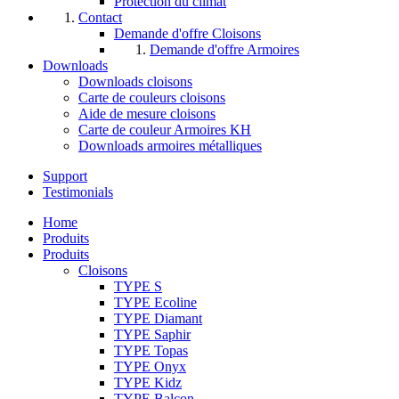
Protection du climat
Contact
Demande d'offre Cloisons
Demande d'offre Armoires
Downloads
Downloads cloisons
Carte de couleurs cloisons
Aide de mesure cloisons
Carte de couleur Armoires KH
Downloads armoires métalliques
Support
Testimonials
Home
Produits
Produits
Cloisons
TYPE S
TYPE Ecoline
TYPE Diamant
TYPE Saphir
TYPE Topas
TYPE Onyx
TYPE Kidz
TYPE Balcon