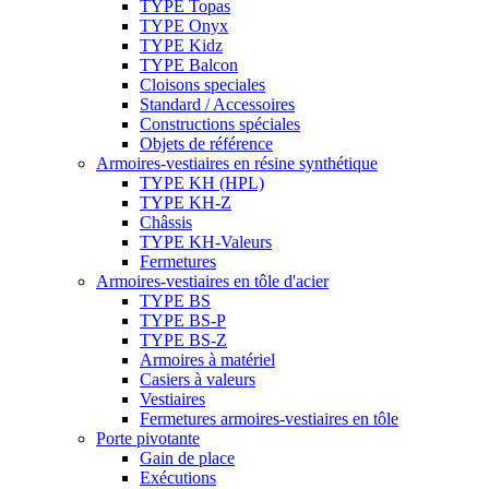
TYPE Topas
TYPE Onyx
TYPE Kidz
TYPE Balcon
Cloisons speciales
Standard / Accessoires
Constructions spéciales
Objets de référence
Armoires-vestiaires en résine synthétique
TYPE KH (HPL)
TYPE KH-Z
Châssis
TYPE KH-Valeurs
Fermetures
Armoires-vestiaires en tôle d'acier
TYPE BS
TYPE BS-P
TYPE BS-Z
Armoires à matériel
Casiers à valeurs
Vestiaires
Fermetures armoires-vestiaires en tôle
Porte pivotante
Gain de place
Exécutions