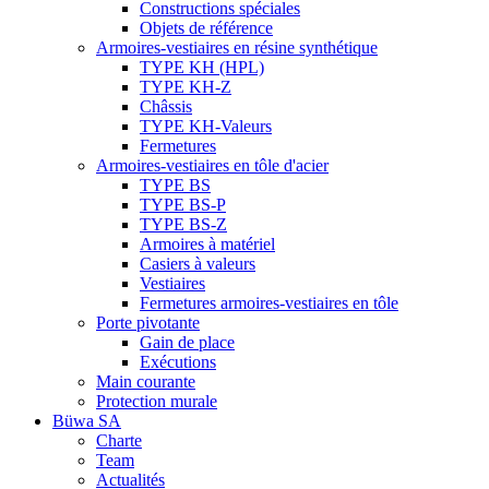
Constructions spéciales
Objets de référence
Armoires-vestiaires en résine synthétique
TYPE KH (HPL)
TYPE KH-Z
Châssis
TYPE KH-Valeurs
Fermetures
Armoires-vestiaires en tôle d'acier
TYPE BS
TYPE BS-P
TYPE BS-Z
Armoires à matériel
Casiers à valeurs
Vestiaires
Fermetures armoires-vestiaires en tôle
Porte pivotante
Gain de place
Exécutions
Main courante
Protection murale
Büwa SA
Charte
Team
Actualités