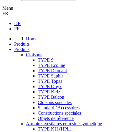
Menu
FR
DE
FR
Home
Produits
Produits
Cloisons
TYPE S
TYPE Ecoline
TYPE Diamant
TYPE Saphir
TYPE Topas
TYPE Onyx
TYPE Kidz
TYPE Balcon
Cloisons speciales
Standard / Accessoires
Constructions spéciales
Objets de référence
Armoires-vestiaires en résine synthétique
TYPE KH (HPL)