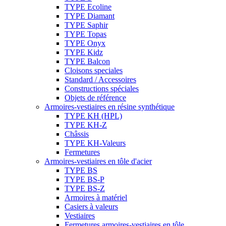
TYPE Ecoline
TYPE Diamant
TYPE Saphir
TYPE Topas
TYPE Onyx
TYPE Kidz
TYPE Balcon
Cloisons speciales
Standard / Accessoires
Constructions spéciales
Objets de référence
Armoires-vestiaires en résine synthétique
TYPE KH (HPL)
TYPE KH-Z
Châssis
TYPE KH-Valeurs
Fermetures
Armoires-vestiaires en tôle d'acier
TYPE BS
TYPE BS-P
TYPE BS-Z
Armoires à matériel
Casiers à valeurs
Vestiaires
Fermetures armoires-vestiaires en tôle