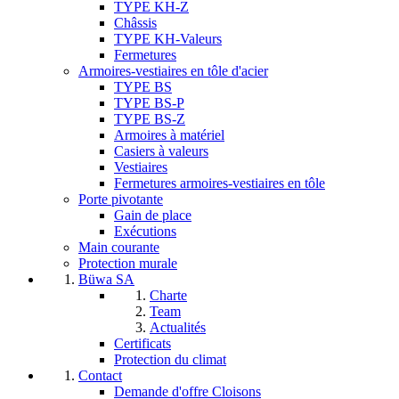
TYPE KH-Z
Châssis
TYPE KH-Valeurs
Fermetures
Armoires-vestiaires en tôle d'acier
TYPE BS
TYPE BS-P
TYPE BS-Z
Armoires à matériel
Casiers à valeurs
Vestiaires
Fermetures armoires-vestiaires en tôle
Porte pivotante
Gain de place
Exécutions
Main courante
Protection murale
Büwa SA
Charte
Team
Actualités
Certificats
Protection du climat
Contact
Demande d'offre Cloisons