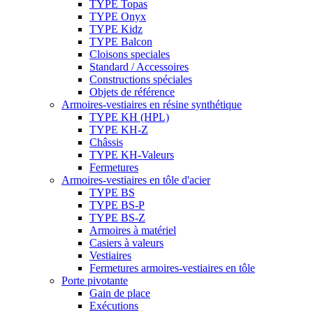
TYPE Topas
TYPE Onyx
TYPE Kidz
TYPE Balcon
Cloisons speciales
Standard / Accessoires
Constructions spéciales
Objets de référence
Armoires-vestiaires en résine synthétique
TYPE KH (HPL)
TYPE KH-Z
Châssis
TYPE KH-Valeurs
Fermetures
Armoires-vestiaires en tôle d'acier
TYPE BS
TYPE BS-P
TYPE BS-Z
Armoires à matériel
Casiers à valeurs
Vestiaires
Fermetures armoires-vestiaires en tôle
Porte pivotante
Gain de place
Exécutions