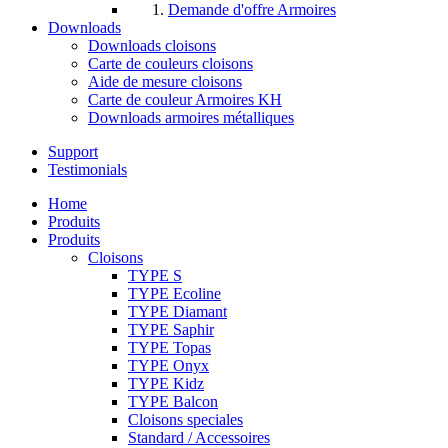
Demande d'offre Armoires
Downloads
Downloads cloisons
Carte de couleurs cloisons
Aide de mesure cloisons
Carte de couleur Armoires KH
Downloads armoires métalliques
Support
Testimonials
Home
Produits
Produits
Cloisons
TYPE S
TYPE Ecoline
TYPE Diamant
TYPE Saphir
TYPE Topas
TYPE Onyx
TYPE Kidz
TYPE Balcon
Cloisons speciales
Standard / Accessoires