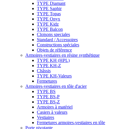
TYPE Diamant
TYPE Saphir
TYPE Topas
TYPE Onyx
TYPE Kidz
TYPE Balcon
Cloisons speciales
Standard / Accessoires
Constructions spéciales
Objets de référence
Armoires-vestiaires en résine synthétique
TYPE KH (HPL)
TYPE KH-Z
Châssis
TYPE KH-Valeurs
Fermetures
Armoires-vestiaires en tôle d'acier
TYPE BS
TYPE BS-P
TYPE BS-Z
Armoires à matériel
Casiers à valeurs
Vestiaires
Fermetures armoires-vestiaires en tôle
Porte pivotante