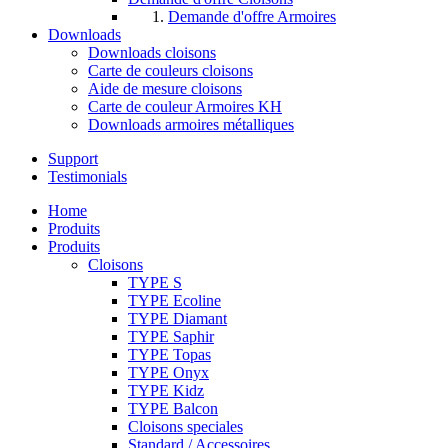
Demande d'offre Armoires
Downloads
Downloads cloisons
Carte de couleurs cloisons
Aide de mesure cloisons
Carte de couleur Armoires KH
Downloads armoires métalliques
Support
Testimonials
Home
Produits
Produits
Cloisons
TYPE S
TYPE Ecoline
TYPE Diamant
TYPE Saphir
TYPE Topas
TYPE Onyx
TYPE Kidz
TYPE Balcon
Cloisons speciales
Standard / Accessoires