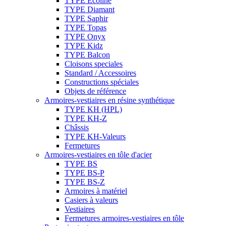
TYPE Ecoline
TYPE Diamant
TYPE Saphir
TYPE Topas
TYPE Onyx
TYPE Kidz
TYPE Balcon
Cloisons speciales
Standard / Accessoires
Constructions spéciales
Objets de référence
Armoires-vestiaires en résine synthétique
TYPE KH (HPL)
TYPE KH-Z
Châssis
TYPE KH-Valeurs
Fermetures
Armoires-vestiaires en tôle d'acier
TYPE BS
TYPE BS-P
TYPE BS-Z
Armoires à matériel
Casiers à valeurs
Vestiaires
Fermetures armoires-vestiaires en tôle