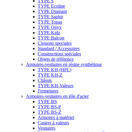
TYPE S
TYPE Ecoline
TYPE Diamant
TYPE Saphir
TYPE Topas
TYPE Onyx
TYPE Kidz
TYPE Balcon
Cloisons speciales
Standard / Accessoires
Constructions spéciales
Objets de référence
Armoires-vestiaires en résine synthétique
TYPE KH (HPL)
TYPE KH-Z
Châssis
TYPE KH-Valeurs
Fermetures
Armoires-vestiaires en tôle d'acier
TYPE BS
TYPE BS-P
TYPE BS-Z
Armoires à matériel
Casiers à valeurs
Vestiaires