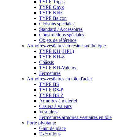
TYPE Topas
TYPE Onyx
TYPE Kidz
TYPE Balcon
Cloisons speciales
Standard / Accessoires
Constructions spéciales
Objets de référence
Armoires-vestiaires en résine synthétique
TYPE KH (HPL)
TYPE KH-Z
Châssis
TYPE KH-Valeurs
Fermetures
Armoires-vestiaires en tôle d'acier
TYPE BS
TYPE BS-P
TYPE BS-Z
Armoires à matériel
Casiers à valeurs
Vestiaires
Fermetures armoires-vestiaires en tôle
Porte pivotante
Gain de place
Exécutions