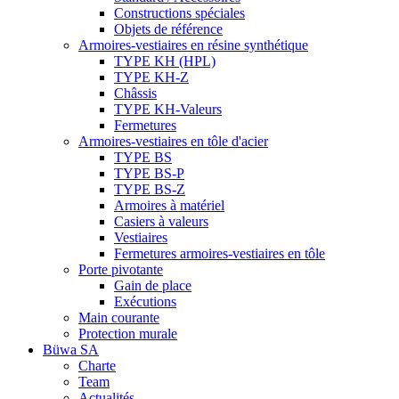
Constructions spéciales
Objets de référence
Armoires-vestiaires en résine synthétique
TYPE KH (HPL)
TYPE KH-Z
Châssis
TYPE KH-Valeurs
Fermetures
Armoires-vestiaires en tôle d'acier
TYPE BS
TYPE BS-P
TYPE BS-Z
Armoires à matériel
Casiers à valeurs
Vestiaires
Fermetures armoires-vestiaires en tôle
Porte pivotante
Gain de place
Exécutions
Main courante
Protection murale
Büwa SA
Charte
Team
Actualités