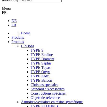
Menu
FR
DE
FR
Home
Produits
Produits
Cloisons
TYPE S
TYPE Ecoline
TYPE Diamant
TYPE Saphir
TYPE Topas
TYPE Onyx
TYPE Kidz
TYPE Balcon
Cloisons speciales
Standard / Accessoires
Constructions spéciales
Objets de référence
Armoires-vestiaires en résine synthétique
TYPE KH (HPL)