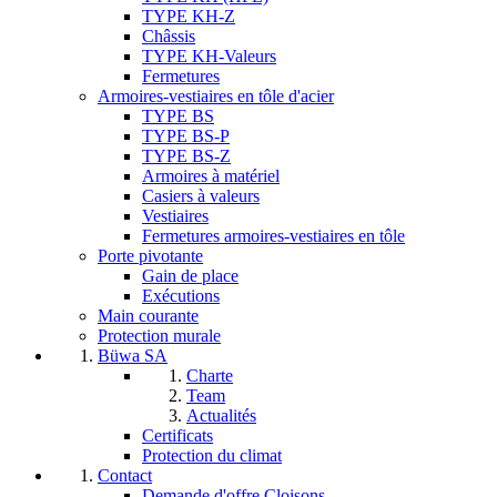
TYPE KH-Z
Châssis
TYPE KH-Valeurs
Fermetures
Armoires-vestiaires en tôle d'acier
TYPE BS
TYPE BS-P
TYPE BS-Z
Armoires à matériel
Casiers à valeurs
Vestiaires
Fermetures armoires-vestiaires en tôle
Porte pivotante
Gain de place
Exécutions
Main courante
Protection murale
Büwa SA
Charte
Team
Actualités
Certificats
Protection du climat
Contact
Demande d'offre Cloisons