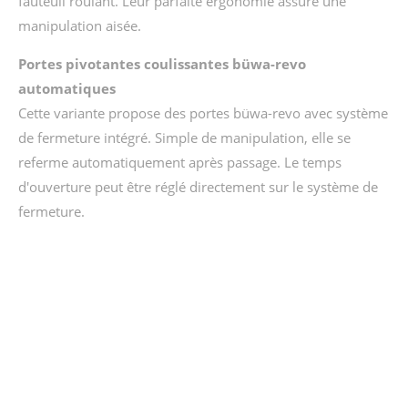
fauteuil roulant. Leur parfaite ergonomie assure une
info@yourdomain.com
manipulation aisée.
About us
Portes pivotantes coulissantes büwa-revo
automatiques
Lorem ipsum dolor sit amet, consectetuer
Cette variante propose des portes büwa-revo avec système
adipiscing elit.
de fermeture intégré. Simple de manipulation, elle se
Aenean commodo ligula eget dolor. Aenean massa.
referme automatiquement après passage. Le temps
Cum sociis natoque penatibus et magnis dis
d'ouverture peut être réglé directement sur le système de
parturient montes, nascetur ridiculus mus. Donec
quam felis, ultricies nec.
fermeture.