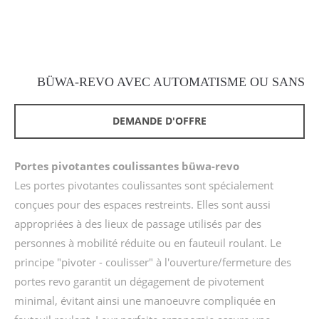
24h
/ 365days
BÜWA-REVO AVEC AUTOMATISME OU SANS
We offer support for our customers
DEMANDE D'OFFRE
Mon - Fri 8:00am - 5:00pm
(GMT +1)
Get in touch
Portes pivotantes coulissantes büwa-revo
Les portes pivotantes coulissantes sont spécialement
Cybersteel Inc.
conçues pour des espaces restreints. Elles sont aussi
376-293 City Road, Suite 600
San Francisco, CA 94102
appropriées à des lieux de passage utilisés par des
personnes à mobilité réduite ou en fauteuil roulant. Le
principe "pivoter - coulisser" à l'ouverture/fermeture des
Have any questions?
+44 1234 567 890
portes revo garantit un dégagement de pivotement
minimal, évitant ainsi une manoeuvre compliquée en
Drop us a line