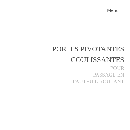
Menu
Login
Identifiant
PORTES PIVOTANTES
Mot de passe
COULISSANTES
POUR
PASSAGE EN
FAUTEUIL ROULANT
Connexion
Register
|
Lost your password?
Support
Lorem ipsum dolor sit amet: