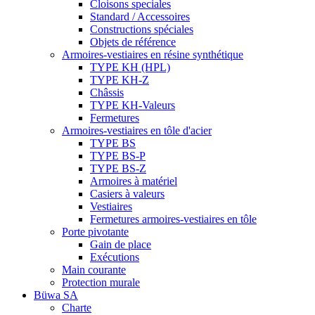
Cloisons speciales
Standard / Accessoires
Constructions spéciales
Objets de référence
Armoires-vestiaires en résine synthétique
TYPE KH (HPL)
TYPE KH-Z
Châssis
TYPE KH-Valeurs
Fermetures
Armoires-vestiaires en tôle d'acier
TYPE BS
TYPE BS-P
TYPE BS-Z
Armoires à matériel
Casiers à valeurs
Vestiaires
Fermetures armoires-vestiaires en tôle
Porte pivotante
Gain de place
Exécutions
Main courante
Protection murale
Büwa SA
Charte