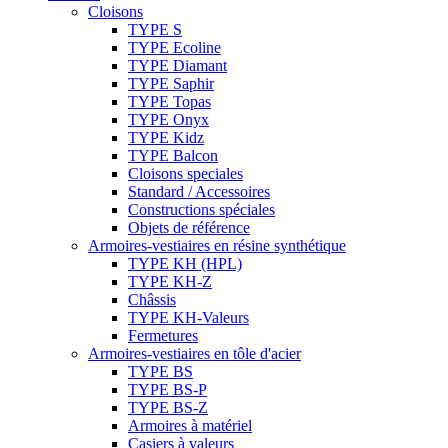
Cloisons
TYPE S
TYPE Ecoline
TYPE Diamant
TYPE Saphir
TYPE Topas
TYPE Onyx
TYPE Kidz
TYPE Balcon
Cloisons speciales
Standard / Accessoires
Constructions spéciales
Objets de référence
Armoires-vestiaires en résine synthétique
TYPE KH (HPL)
TYPE KH-Z
Châssis
TYPE KH-Valeurs
Fermetures
Armoires-vestiaires en tôle d'acier
TYPE BS
TYPE BS-P
TYPE BS-Z
Armoires à matériel
Casiers à valeurs