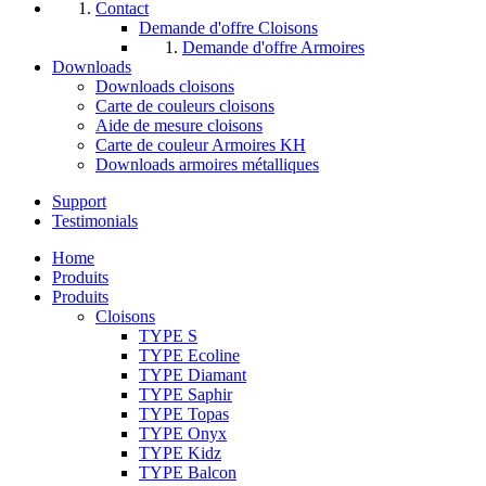
Contact
Demande d'offre Cloisons
Demande d'offre Armoires
Downloads
Downloads cloisons
Carte de couleurs cloisons
Aide de mesure cloisons
Carte de couleur Armoires KH
Downloads armoires métalliques
Support
Testimonials
Home
Produits
Produits
Cloisons
TYPE S
TYPE Ecoline
TYPE Diamant
TYPE Saphir
TYPE Topas
TYPE Onyx
TYPE Kidz
TYPE Balcon