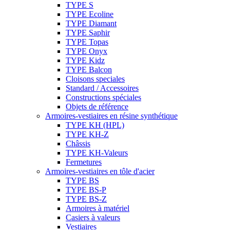
TYPE S
TYPE Ecoline
TYPE Diamant
TYPE Saphir
TYPE Topas
TYPE Onyx
TYPE Kidz
TYPE Balcon
Cloisons speciales
Standard / Accessoires
Constructions spéciales
Objets de référence
Armoires-vestiaires en résine synthétique
TYPE KH (HPL)
TYPE KH-Z
Châssis
TYPE KH-Valeurs
Fermetures
Armoires-vestiaires en tôle d'acier
TYPE BS
TYPE BS-P
TYPE BS-Z
Armoires à matériel
Casiers à valeurs
Vestiaires