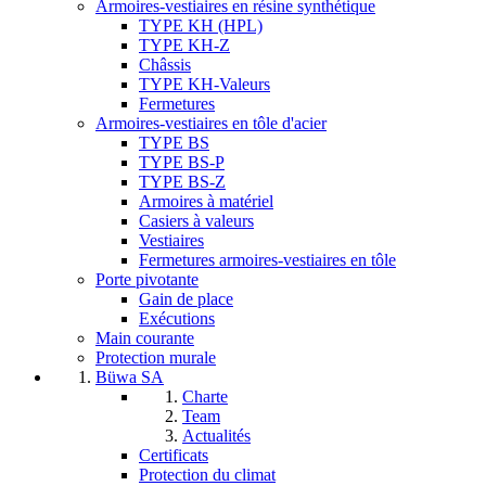
Armoires-vestiaires en résine synthétique
TYPE KH (HPL)
TYPE KH-Z
Châssis
TYPE KH-Valeurs
Fermetures
Armoires-vestiaires en tôle d'acier
TYPE BS
TYPE BS-P
TYPE BS-Z
Armoires à matériel
Casiers à valeurs
Vestiaires
Fermetures armoires-vestiaires en tôle
Porte pivotante
Gain de place
Exécutions
Main courante
Protection murale
Büwa SA
Charte
Team
Actualités
Certificats
Protection du climat