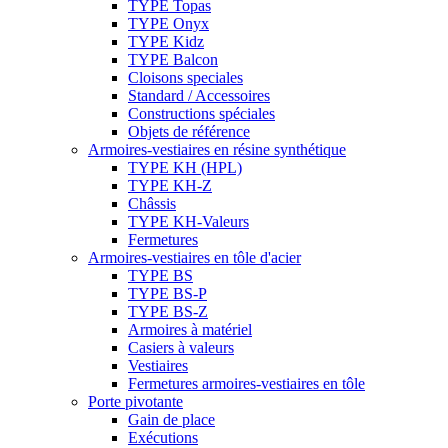
TYPE Topas
TYPE Onyx
TYPE Kidz
TYPE Balcon
Cloisons speciales
Standard / Accessoires
Constructions spéciales
Objets de référence
Armoires-vestiaires en résine synthétique
TYPE KH (HPL)
TYPE KH-Z
Châssis
TYPE KH-Valeurs
Fermetures
Armoires-vestiaires en tôle d'acier
TYPE BS
TYPE BS-P
TYPE BS-Z
Armoires à matériel
Casiers à valeurs
Vestiaires
Fermetures armoires-vestiaires en tôle
Porte pivotante
Gain de place
Exécutions