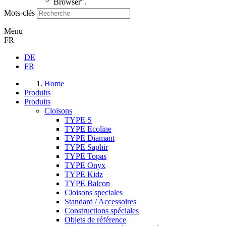
Browser".
Mots-clés
Menu
FR
DE
FR
Home
Produits
Produits
Cloisons
TYPE S
TYPE Ecoline
TYPE Diamant
TYPE Saphir
TYPE Topas
TYPE Onyx
TYPE Kidz
TYPE Balcon
Cloisons speciales
Standard / Accessoires
Constructions spéciales
Objets de référence