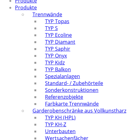
Produkte
Produkte
Trennwände
TYP Topas
TYP S
TYP Ecoline
TYP Diamant
TYP Saphir
TYP Onyx
TYP Kidz
TYP Balkon
Spezialanlagen
Standard- / Zubehörteile
Sonderkonstruktionen
Referenzobjekte
Farbkarte Trennwände
Garderobenschränke aus Vollkunstharz
TYP KH (HPL)
TYP KH-Z
Unterbauten
Wertsachenfächer