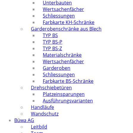
Unterbauten
Wertsachenfächer
Schliessungen
Farbkarte KH-Schränke
Garderobenschränke aus Blech
TYP BS
TYP BS-P
TYP BS-Z
Materialschränke
Wertsachenfächer
Garderoben
Schliessungen
Farbkarte BS-Schränke
Drehschiebetüren
Platzeinsparungen
Ausführungsvarianten
Handläufe
Wandschutz
Büwa AG
Leitbild