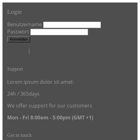
Login
Benutzername
Passwort
Anmelden
Register
|
Lost your password?
Support
Lorem ipsum dolor sit amet:
24h
/ 365days
We offer support for our customers
Mon - Fri 8:00am - 5:00pm
(GMT +1)
Get in touch