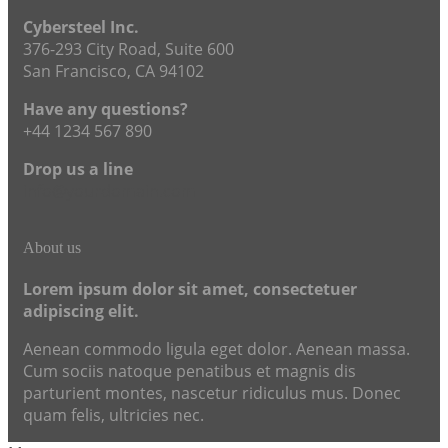
Cybersteel Inc.
376-293 City Road, Suite 600
San Francisco, CA 94102
Have any questions?
+44 1234 567 890
Drop us a line
info@yourdomain.com
About us
Lorem ipsum dolor sit amet, consectetuer
adipiscing elit.
Aenean commodo ligula eget dolor. Aenean massa.
Cum sociis natoque penatibus et magnis dis
parturient montes, nascetur ridiculus mus. Donec
quam felis, ultricies nec.