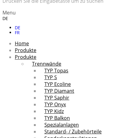
Drücken Sie die Eingabetaste um zu suchen
Menu
DE
DE
FR
Home
Produkte
Produkte
Trennwände
TYP Topas
TYP S
TYP Ecoline
TYP Diamant
TYP Saphir
TYP Onyx
TYP Kidz
TYP Balkon
Spezialanlagen
Standard- / Zubehörteile