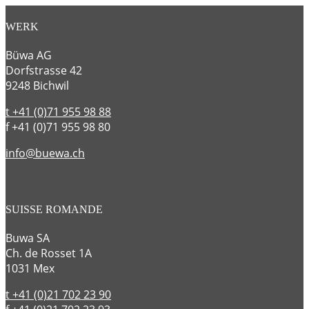
WERK
Büwa AG
Dorfstrasse 42
9248 Bichwil
t +41 (0)71 955 98 88
f +41 (0)71 955 98 80
info@buewa.ch
SUISSE ROMANDE
Buwa SA
Ch. de Rosset 1A
1031 Mex
t +41 (0)21 702 23 90