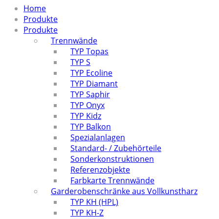
Home
Produkte
Produkte
Trennwände
TYP Topas
TYP S
TYP Ecoline
TYP Diamant
TYP Saphir
TYP Onyx
TYP Kidz
TYP Balkon
Spezialanlagen
Standard- / Zubehörteile
Sonderkonstruktionen
Referenzobjekte
Farbkarte Trennwände
Garderobenschränke aus Vollkunstharz
TYP KH (HPL)
TYP KH-Z