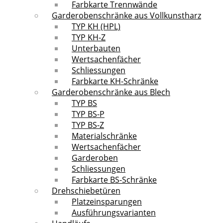
Farbkarte Trennwände
Garderobenschränke aus Vollkunstharz
TYP KH (HPL)
TYP KH-Z
Unterbauten
Wertsachenfächer
Schliessungen
Farbkarte KH-Schränke
Garderobenschränke aus Blech
TYP BS
TYP BS-P
TYP BS-Z
Materialschränke
Wertsachenfächer
Garderoben
Schliessungen
Farbkarte BS-Schränke
Drehschiebetüren
Platzeinsparungen
Ausführungsvarianten