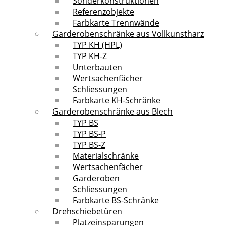
Sonderkonstruktionen
Referenzobjekte
Farbkarte Trennwände
Garderobenschränke aus Vollkunstharz
TYP KH (HPL)
TYP KH-Z
Unterbauten
Wertsachenfächer
Schliessungen
Farbkarte KH-Schränke
Garderobenschränke aus Blech
TYP BS
TYP BS-P
TYP BS-Z
Materialschränke
Wertsachenfächer
Garderoben
Schliessungen
Farbkarte BS-Schränke
Drehschiebetüren
Platzeinsparungen