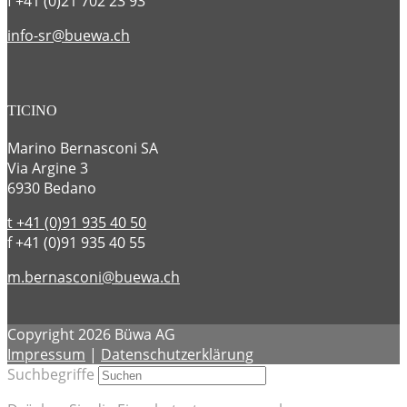
f +41 (0)21 702 23 93
info-sr@buewa.ch
TICINO
Marino Bernasconi SA
Via Argine 3
6930 Bedano
t +41 (0)91 935 40 50
f +41 (0)91 935 40 55
m.bernasconi@buewa.ch
Copyright 2026 Büwa AG
Impressum
|
Datenschutzerklärung
Suchbegriffe