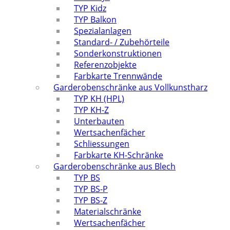
TYP Kidz
TYP Balkon
Spezialanlagen
Standard- / Zubehörteile
Sonderkonstruktionen
Referenzobjekte
Farbkarte Trennwände
Garderobenschränke aus Vollkunstharz
TYP KH (HPL)
TYP KH-Z
Unterbauten
Wertsachenfächer
Schliessungen
Farbkarte KH-Schränke
Garderobenschränke aus Blech
TYP BS
TYP BS-P
TYP BS-Z
Materialschränke
Wertsachenfächer