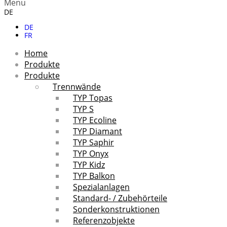
Menu
DE
DE
FR
Home
Produkte
Produkte
Trennwände
TYP Topas
TYP S
TYP Ecoline
TYP Diamant
TYP Saphir
TYP Onyx
TYP Kidz
TYP Balkon
Spezialanlagen
Standard- / Zubehörteile
Sonderkonstruktionen
Referenzobjekte