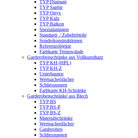
TYP Diamant
TYP Saphir
TYP Onyx
TYP Kidz
TYP Balkon
Spezialanlagen
Standard- / Zubehörteile
Sonderkonstruktionen
Referenzobjekte
Farbkarte Trennwände
Garderobenschränke aus Vollkunstharz
TYP KH (HPL)
TYP KH-Z
Unterbauten
Wertsachenfächer
Schliessungen
Farbkarte KH-Schränke
Garderobenschränke aus Blech
TYP BS
TYP BS-P
TYP BS-Z
Materialschränke
Wertsachenfächer
Garderoben
Schliessungen