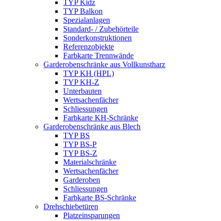
TYP Kidz
TYP Balkon
Spezialanlagen
Standard- / Zubehörteile
Sonderkonstruktionen
Referenzobjekte
Farbkarte Trennwände
Garderobenschränke aus Vollkunstharz
TYP KH (HPL)
TYP KH-Z
Unterbauten
Wertsachenfächer
Schliessungen
Farbkarte KH-Schränke
Garderobenschränke aus Blech
TYP BS
TYP BS-P
TYP BS-Z
Materialschränke
Wertsachenfächer
Garderoben
Schliessungen
Farbkarte BS-Schränke
Drehschiebetüren
Platzeinsparungen