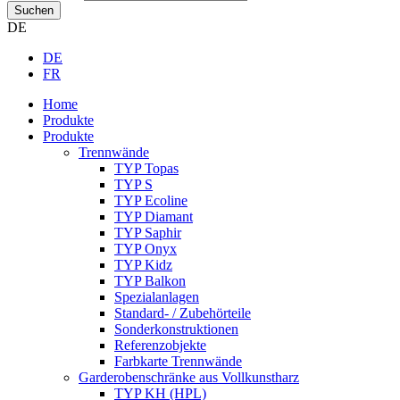
Suchen
DE
DE
FR
Home
Produkte
Produkte
Trennwände
TYP Topas
TYP S
TYP Ecoline
TYP Diamant
TYP Saphir
TYP Onyx
TYP Kidz
TYP Balkon
Spezialanlagen
Standard- / Zubehörteile
Sonderkonstruktionen
Referenzobjekte
Farbkarte Trennwände
Garderobenschränke aus Vollkunstharz
TYP KH (HPL)