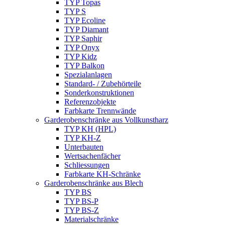
TYP Topas
TYP S
TYP Ecoline
TYP Diamant
TYP Saphir
TYP Onyx
TYP Kidz
TYP Balkon
Spezialanlagen
Standard- / Zubehörteile
Sonderkonstruktionen
Referenzobjekte
Farbkarte Trennwände
Garderobenschränke aus Vollkunstharz
TYP KH (HPL)
TYP KH-Z
Unterbauten
Wertsachenfächer
Schliessungen
Farbkarte KH-Schränke
Garderobenschränke aus Blech
TYP BS
TYP BS-P
TYP BS-Z
Materialschränke