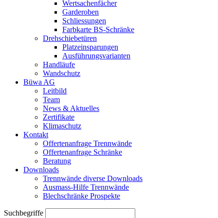
Wertsachenfächer
Garderoben
Schliessungen
Farbkarte BS-Schränke
Drehschiebetüren
Platzeinsparungen
Ausführungsvarianten
Handläufe
Wandschutz
Büwa AG
Leitbild
Team
News & Aktuelles
Zertifikate
Klimaschutz
Kontakt
Offertenanfrage Trennwände
Offertenanfrage Schränke
Beratung
Downloads
Trennwände diverse Downloads
Ausmass-Hilfe Trennwände
Blechschränke Prospekte
Suchbegriffe