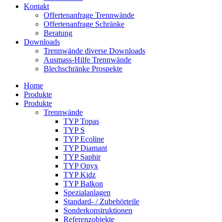
Kontakt
Offertenanfrage Trennwände
Offertenanfrage Schränke
Beratung
Downloads
Trennwände diverse Downloads
Ausmass-Hilfe Trennwände
Blechschränke Prospekte
Home
Produkte
Produkte
Trennwände
TYP Topas
TYP S
TYP Ecoline
TYP Diamant
TYP Saphir
TYP Onyx
TYP Kidz
TYP Balkon
Spezialanlagen
Standard- / Zubehörteile
Sonderkonstruktionen
Referenzobjekte