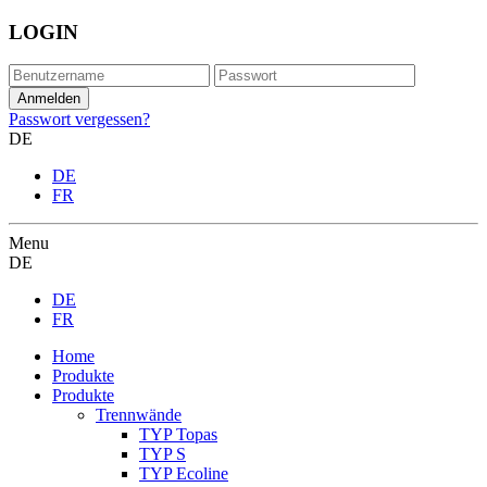
LOGIN
Passwort vergessen?
DE
DE
FR
Menu
DE
DE
FR
Home
Produkte
Produkte
Trennwände
TYP Topas
TYP S
TYP Ecoline