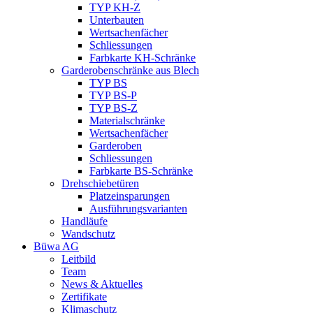
TYP KH-Z
Unterbauten
Wertsachenfächer
Schliessungen
Farbkarte KH-Schränke
Garderobenschränke aus Blech
TYP BS
TYP BS-P
TYP BS-Z
Materialschränke
Wertsachenfächer
Garderoben
Schliessungen
Farbkarte BS-Schränke
Drehschiebetüren
Platzeinsparungen
Ausführungsvarianten
Handläufe
Wandschutz
Büwa AG
Leitbild
Team
News & Aktuelles
Zertifikate
Klimaschutz