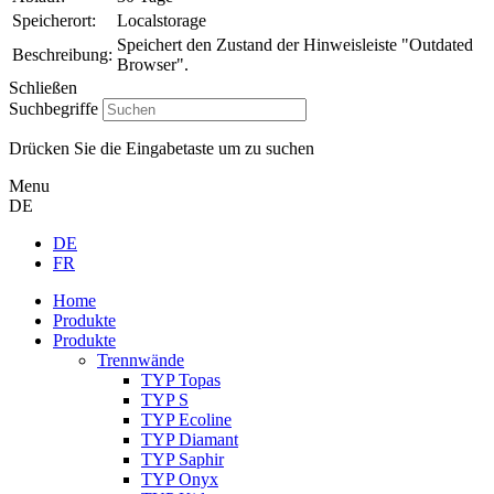
Speicherort:
Localstorage
Speichert den Zustand der Hinweisleiste "Outdated
Beschreibung:
Browser".
Schließen
Suchbegriffe
Drücken Sie die Eingabetaste um zu suchen
Menu
DE
DE
FR
Home
Produkte
Produkte
Trennwände
TYP Topas
TYP S
TYP Ecoline
TYP Diamant
TYP Saphir
TYP Onyx