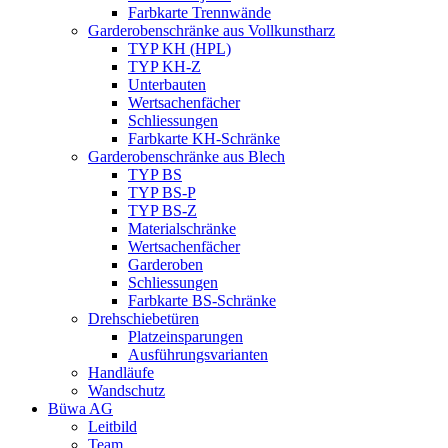
Farbkarte Trennwände
Garderobenschränke aus Vollkunstharz
TYP KH (HPL)
TYP KH-Z
Unterbauten
Wertsachenfächer
Schliessungen
Farbkarte KH-Schränke
Garderobenschränke aus Blech
TYP BS
TYP BS-P
TYP BS-Z
Materialschränke
Wertsachenfächer
Garderoben
Schliessungen
Farbkarte BS-Schränke
Drehschiebetüren
Platzeinsparungen
Ausführungsvarianten
Handläufe
Wandschutz
Büwa AG
Leitbild
Team